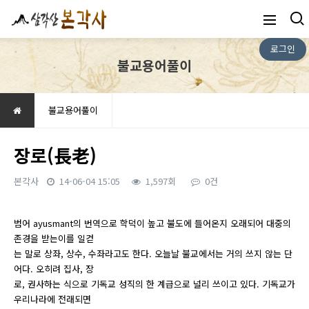
로그인
불교용어풀이
불교용어풀이
장로(長老)
본각사
14-06-04 15:05
1,597회
0건
본문
범어 ayusmant의 번역으로 학덕이 높고 불도에 들어온지 오래되어 대중의
존경을 받는이를 일컫
는 말로 상좌, 상수, 수좌라고도 한다. 오늘날 불교에서는 거의 쓰지 않는 단
어다. 오히려 집사, 장
로, 권사하는 식으로 기독교 성직의 한 계급으로 널리 쓰이고 있다. 기독교가
우리나라에 전래되면