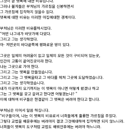
그것이 곧 뗏목에 대한 비유입니다.
그러나 불자들은 부처님의 가르침을 신봉하면서
그 가르침에 집착하지 않을수 없다.
뎃목에 대한 비유는 이러한 아집에대한 경계이다.
부처님은 이러한 비유를하시었다.
“어떤 나그네가 바닷가에 다았다.
그리고 그는 생각하였다.
아- 저먼곳의 바다끝쪽에 평화로운 땅이 있다.
그곳은 일체의 어려움이 없고 일체의 모든 것이 구비되어 있는곳,
인간의 고통이 끝어진곳이라 한다.
나는 그곳으로 가야 한다.
그리고 그는 뗏목을 만들었습니다.
그리고 그는 그 뗏목을타고 그 바다를 헤처 그곳에 도달하였습니다.
그리고 그는 생각하였습니다.
내가 이곳까지 오기까지는 이 뗏목이 아니면 어떻게 왔겠나 하고
그는 그 뗏목을 갖고 갈려고 한다면 어떻겠는냐? ”
이에 대하여 비구들은 한결같이 그 뗏목은 버려야 한다고 합니다.
부처님은 이어서 말씀 하십니다.
“비구들이여, 나는 이 뗏목의 비유로서 너희들에게 훌륭한 가르침을 주었다.
그렇다 교법을 배운후에는 버려야지 결코 그것에대하여 집착하면 되지 않느니라.
너희들이 뗏목의 도구처럼 교법도 배워안후에는 버려야 하느니라.