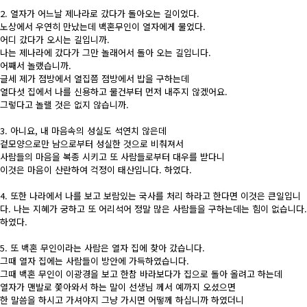
2. 열자가 어느날 제나라로 갔다가 돌아오는 길이었다.
노상에서 우연히 만났는데 백혼무인이 열자에게 물었다.
어디 갔다가 오시는 길입니까.
나는 제나라에 갔다가 그만 놀래어서 돌아 오는 길입니다.
어째서 놀랬습니까.
글세 제가 점방에서 열집쯤 점방에서 밥을 구하는데
열다섯 집에서 나를 신용하고 물건부터 먼저 내주지 않겠어요.
그렇다고 놀랠 것은 없지 않습니까.
3. 아니요, 내 마음속의 성실도 석연치 않은데
겉모양으로만 남으로부터 성실한 것으로 비춰져서
사람들의 마음을 복종 시키고 또 사람들로부터 대우를 받다니
이것은 마음이 산란하여 걱정이 태산입니다. 하였다.
4. 또한 나라에서 나를 보고 보람있는 국사를 처리 하라고 한다면 이것은 큰일입니
다. 나는 지혜가 궁하고 또 어리석어 정말 많은 사람들을 구하는데는 힘이 없습니다.
하였다.
5. 또 백혼 무인이라는 사람은 열자 집에 찾아 갔습니다.
그때 열자 집에는 사람들이 방안에 가득하였습니다.
그때 백혼 무인이 이광경을 보고 한참 바라보다가 집으로 돌아 올려고 하는데
열자가 맨발로 쫓아와서 하는 말이 선생님 께서 예까지 오셨으면
한 말씀을 하시고 가셔야지 그냥 가시면 어떻께 하십니까 하였더니