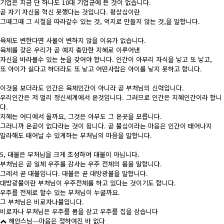
기업은 지금 단 하나도 10대 기업군에 든 것이 없습니다.
곧 자기 자신을 혁신 못했다는 것입니다. 평상심이란
그때그때 그 시절을 따라갈수 있는 것, 억지로 만들지 않는 것,을 말합니다.
육체도 변한다면 사물이 변하지 않을 이유가 없습니다.
육체를 갖은 우리가 곧 예지 충만한 지혜로 이루어낸
자신을 바라볼수 있는 눈을 갖어야 합니다. 인간이 아무리 자식을 낳고 또 낳고,
또 아이가 싫다고 하더라도 또 낳고 어떤사람은 아이를 낳지 못하고 합니다.
이것을 보더라도 인간은 육체인간이 아니라 곧 부처님의 신력입니다.
우리인간은 저 멀리 정신세계에서 온것입니다. 그러므로 인간은 지혜인간이라 합니
다.
지혜는 어디에서 올까요, 그것은 아무도 그 온곳을 모릅니다.
그러니까 온곧이 없다라는 것이 됩니다. 곧 불심이라는 마음은 인간이 태어나지
말라해도 태어날 수 있게하는 부처님의 마음을 말합니다.
5, 대불은 부처님을 크게 조성하여 대불이 아닙니다.
부처님은 곧 일체 우주를 감사는 우주 전체의 몸을 말합니다.
그레서 곧 대불입니다. 대불은 곧 대방광불을 말합니다.
대방광불이란 부처님이 우주전체를 하고 있다는 것이기도 합니다.
우주를 전체로 할수 있는 부처님이 누굴까요.
그 부처님은 비로자나불입니다.
비로자나 부처님은 우주를 몸을 삼고 우주를 집을 삼습니다
해안스님─마음은 정하여진 바 없다