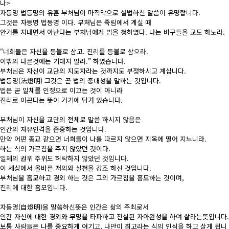
나>
자등명 법등명의 유훈 부처님이 마직막으로 설법하신 말씀이 유명합니다.
그것은 자등명 법등명 이다. 부처님은 죽림에서 계실 때
안거를 지내면서 아난다는 부처님에게 법을 청하였다. 나는 비구들을 교도 하노라.
“너희들은 자신을 등불로 삼고. 진리를 등불로 삼으라.
이밖의 다른것에는 기대지 말라.” 하였습니다.
부처님은 자신이 교단의 지도자라는 것까지도 부정하시고 계십니다.
법등명(法燈明) 그것은 곧 법의 중대성을 말하는 것입니다.
법은 곧 일체를 인정으로 이끄는 것이 아니라
진리로 이끈다는 뜻이 거기에 담겨 있습니다.
부처님이 자신을 교단의 전체로 말씀 하시지 않음은
인간의 자유인격을 존중하는 것입니다.
만약 어떤 종교 같으면 너희들이 나를 따르지 않으면 지옥에 떨어 지느니라.
하는 식의 가르침을 주지 않았던 것이다.
일체의 권위 주위도 허락하지 않았던 것입니다.
이 세상에서 올바른 저의와 실천을 강조 하신 것입니다.
부처님을 흠모하고 경외 하는 것은 그의 가르침을 흠모하는 것이며,
진리에 대한 흠모입니다.
자등명(自燈明)을 말씀하신뜻은 인간은 삶의 주최로서
인간 자신에 대한 경외와 무명을 타파하고 진실된 자아완성을 하여 살라는뜻입니다.
보통 사람들은 나를 중요하게 여기고, 나만이 최고라는 식의 인식을 하고 살게 됩니