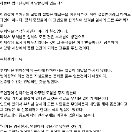
하물며 법아닌것이야 말할것이 있는냐?
이와같이 부처님의 교법의 설법은 깨달음을 이루게 하기 위한 설법뿐이라고 하여도
과언이 아니다. 장차 중생들이 이 교법으로 집착하여 생겨날 일체의 모든 우려까지
도
부처님은 걱정하시면서 버리라 한것입니다.
따라서 부처님은 일체의 모든 것은 부처님이 방편으로
이세상에 오시어 베푸시었다는 것이고 중생들은 이 방편을따라서 공부하여
허망한 세상에서 참된 인간이 되라는 교훈을 주신 것이다.
독화살의 비유
부처님은 형이상학적 문제에 대하여서는 일일이 대답을 하시지 않했다.
형이상학이라는 것은 지성으로는 문제를 풀수 없는것이기 때문이다.
논증할수 없는 관념적인 것을 말한다.
또인간이 살아가는데 아무런 도움을 주지 않는데
이것을 가지고 붙잡혀 있다면 그것은 정말로 우서운 일이기 때문이다.
인도에 있어서 부처님 당시에 모든 사람들은 무엇이든지 대답을 해야 옳은것이고
그 대답은 또 신봉되어야 한다는 식의 믿음이 있었다.
옛날고대의 종교에서의 인간구제는 어쩔수 없을지도 모른다.
“세계는 영원한가, 영원하지 않은가? 유한한 것인가,
또는 무한한 것인가? 목숨이 곧 몸인가 목숨과 몸은 다른것인가?